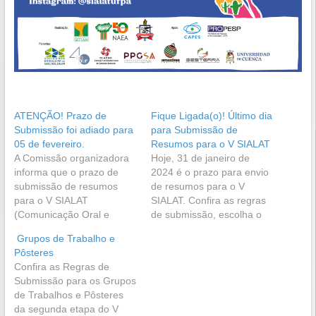
ATENÇÃO! Prazo de
Fique Ligada(o)! Último dia
Submissão foi adiado para
para Submissão de
05 de fevereiro.
Resumos para o V SIALAT
A Comissão organizadora
Hoje, 31 de janeiro de
informa que o prazo de
2024 é o prazo para envio
submissão de resumos
de resumos para o V
para o V SIALAT
SIALAT. Confira as regras
(Comunicação Oral e
de submissão, escolha o
Pôster) foi adiado o dia 05
seu GT e envie o seu
Grupos de Trabalho e
de fevereiro. CLIQUE AQUI
trabalho. CLIQUE AQUI
Pôsteres
para entrar na página de
para ver as informações
Confira as Regras de
Submissão de Trabalhos.
completas.
Submissão para os Grupos
de Trabalhos e Pôsteres
da segunda etapa do V