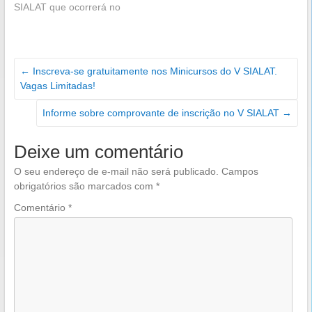
SIALAT que ocorrerá no
período de 24 à 26 de abril
de 2024 no Núcleo de Altos
Estudos Amazônicos da
UFPA. Clique Aqui
←
Inscreva-se gratuitamente nos Minicursos do V SIALAT.
Vagas Limitadas!
Informe sobre comprovante de inscrição no V SIALAT
→
Deixe um comentário
O seu endereço de e-mail não será publicado.
Campos
obrigatórios são marcados com
*
Comentário
*