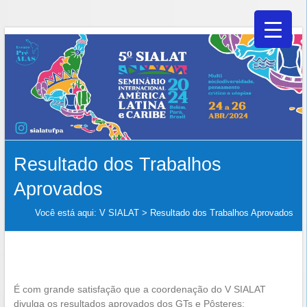
V
Skip
to
SIALAT
content
Resultado dos Trabalhos
Aprovados
Você está aqui:
V SIALAT
>
Resultado dos Trabalhos Aprovados
É com grande satisfação que a coordenação do V SIALAT
divulga os resultados aprovados dos GTs e Pôsteres: