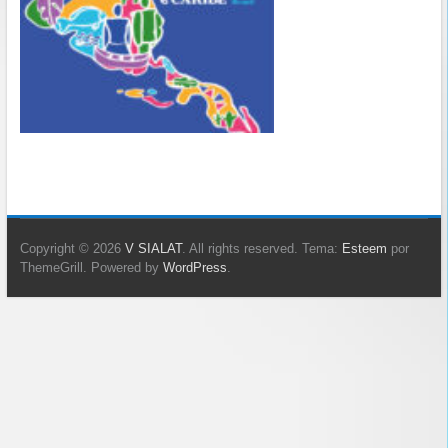
Copyright © 2026
V SIALAT
. All rights reserved. Tema:
Esteem
por
ThemeGrill. Powered by
WordPress
.