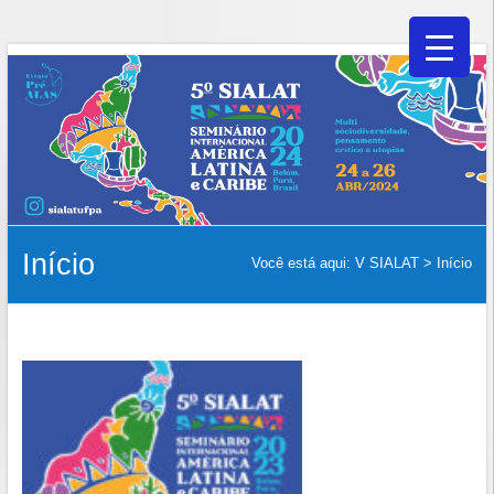
V
Skip
to
SIALAT
content
Início
Você está aqui:
V SIALAT
>
Início